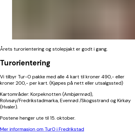
Årets turorientering og stolepjakt er godt i gang.
Turorientering
Vi tilbyr Tur-O pakke med alle 4 kart til kroner 490,- eller
kroner 200,- per kart. (Kjøpes på nett eller utsalgssted)
Kartområder: Korpeknotten (Ambjørnrød),
Rolvsøy/Fredrikstadmarka, Evenrød /Skogsstrand og Kirkøy
(Hvaler).
Postene henger ute til 15. oktober.
Mer informasjon om TurO i Fredrikstad