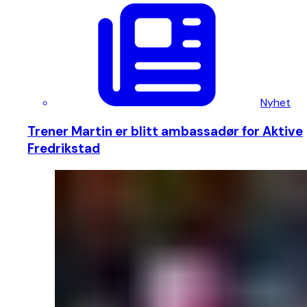
Nyhet
Trener Martin er blitt ambassadør for Aktive
Fredrikstad