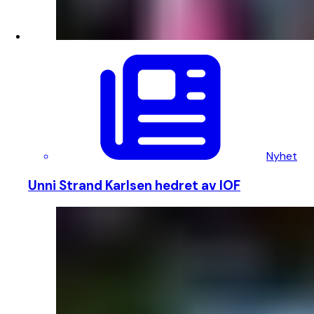
Nyhet
Unni Strand Karlsen hedret av IOF