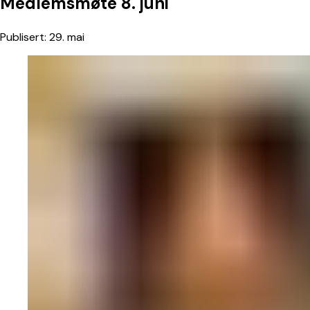
Medlemsmøte
8.
juni
Publisert:
29. mai