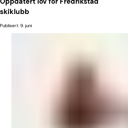
Oppdatert
lov
for
Fredrikstad
skiklubb
Publisert:
9. juni