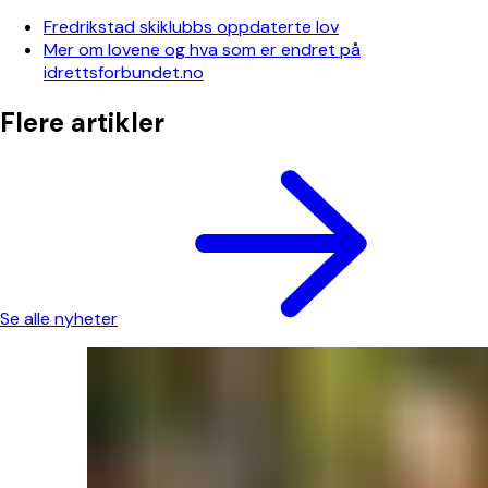
Fredrikstad skiklubbs oppdaterte lov
Mer om lovene og hva som er endret på
idrettsforbundet.no
Flere artikler
Se alle nyheter