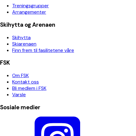
Treningsgrupper
Arrangementer
Skihytta og Arenaen
Skihytta
Skiarenaen
Finn frem til fasilitetene våre
FSK
Om FSK
Kontakt oss
Bli medlem i FSK
Varsle
Sosiale medier