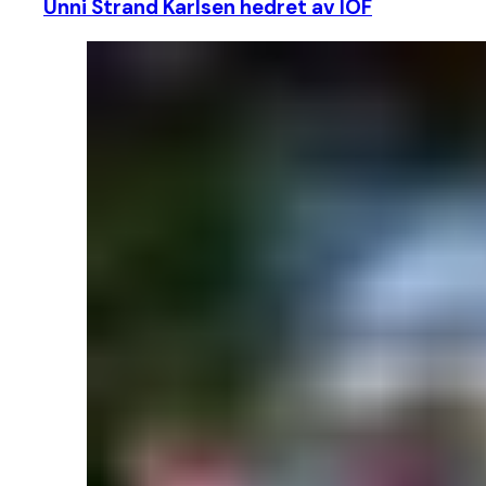
Unni Strand Karlsen hedret av IOF