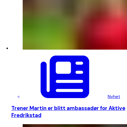
Nyhet
Trener Martin er blitt ambassadør for Aktive
Fredrikstad