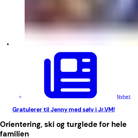
Nyhet
Gratulerer til Jenny med sølv i Jr.VM!
Orientering, ski og turglede for hele
familien