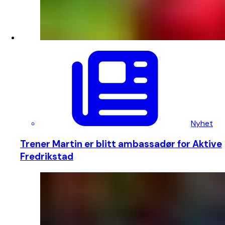
Nyhet
Trener Martin er blitt ambassadør for Aktive
Fredrikstad