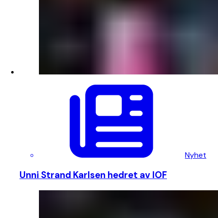
Nyhet
Unni Strand Karlsen hedret av IOF