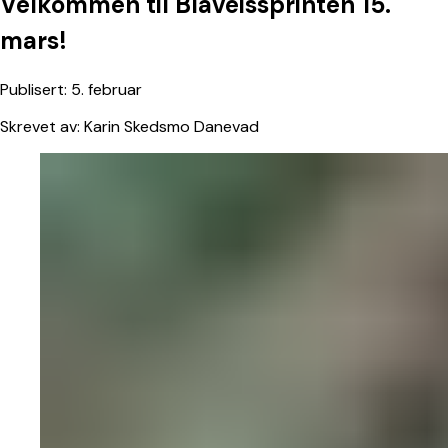
Velkommen
til
Blåveissprinten
15.
mars!
Publisert:
5. februar
Skrevet av:
Karin Skedsmo Danevad